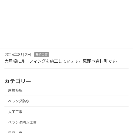
2026年8月2日
屋根工事
屋根材を屋根に上げる電動の梯子です。恵那市岩村町です。
2026年8月2日
外壁塗装
屋根塗装
中津川市千旦林で、屋根、外壁、塗装工事の工事が完了しまし
た。
2026年8月2日
屋根工事
大屋根にルーフィングを施工しています。恵那市岩村町です。
カテゴリー
屋根修理
ベランダ防水
大工工事
ベランダ防水工事