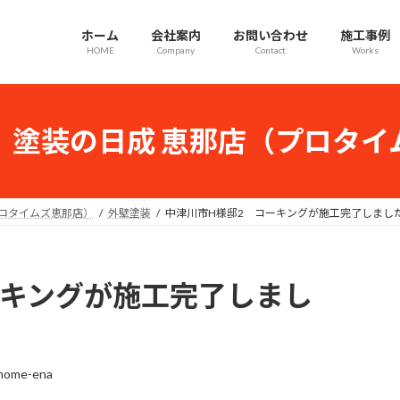
ホーム
会社案内
お問い合わせ
施工事例
HOME
Company
Contact
Works
｜塗装の日成 恵那店（プロタイ
プロタイムズ恵那店）
外壁塗装
中津川市H様邸2 コーキングが施工完了しまし
ーキングが施工完了しまし
-home-ena