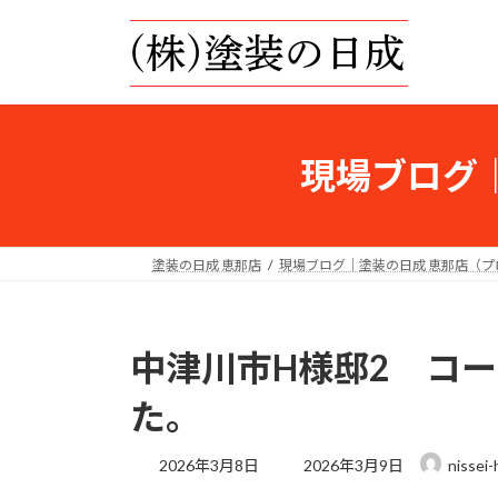
コ
ナ
ン
ビ
テ
ゲ
ン
ー
ツ
シ
へ
ョ
現場ブログ
ス
ン
キ
に
ッ
移
プ
動
塗装の日成 恵那店
現場ブログ｜塗装の日成 恵那店（
中津川市H様邸2 コ
た。
最
2026年3月8日
2026年3月9日
nissei
終