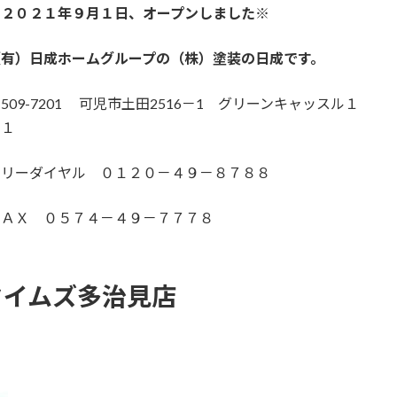
※２０２１年９月１日、オープンしました※
（有）日成ホームグループの（株）塗装の日成です。
509-7201 可児市土田2516－1 グリーンキャッスル１
－１
フリーダイヤル ０１２０－４９－８７８８
ＦＡＸ ０５７４－４９－７７７８
タイムズ多治見店