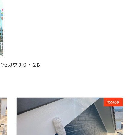
 ハセガワ９０・２B
次の記事