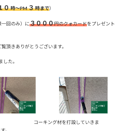
１０
３
時～PM
時まで
）
３０００
様一回のみ）に
円のクォカード
をプレゼント
ご覧頂きありがとうございます。
ました。
コーキング材を打設していきま
す。