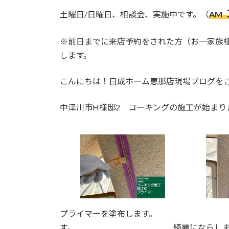
更
新
土曜日/日曜日、相談会、実施中です。（
AM
日
時
※前日までに来店予約をされた方（お一家族
:
します。
こんにちは！日成ホーム恵那店現場ブログを
中津川市H様邸2 コーキングの施工が始まり
プライマーを塗布します。 
す。 綺麗にならしま