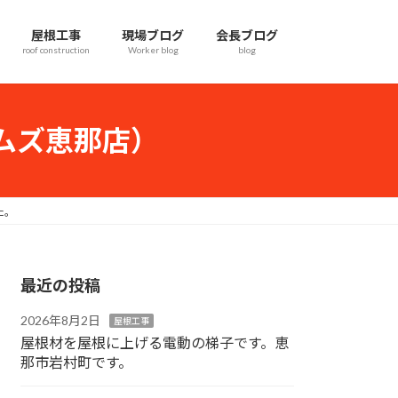
屋根工事
現場ブログ
会長ブログ
roof construction
Worker blog
blog
ムズ恵那店）
た。
最近の投稿
2026年8月2日
屋根工事
屋根材を屋根に上げる電動の梯子です。恵
那市岩村町です。