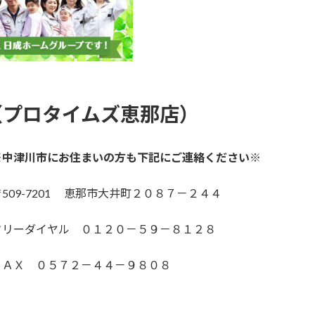
（プロタイムズ恵那店）
※中津川市にお住まいの方も下記にご連絡ください※
〒509-7201 恵那市大井町２０８７－２４４
フリーダイヤル ０１２０－５９－８１２８
ＦＡＸ ０５７２－４４－９８０８