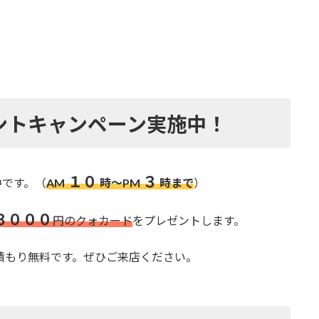
ント
キャンペーン実施中！
１０
３
中です。
（
AM
時～PM
時まで
）
３０００
円のクォカード
をプレゼントします。
積もり無料です。
ぜひご来店ください。