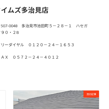
タイムズ多治見店
〒507-0048 多治見市池田町５－２８－１ ハセガ
ワ９０・２B
フリーダイヤル ０１２０－２４－１６５３
ＦＡＸ ０５７２－２４－４０１２
次の記事