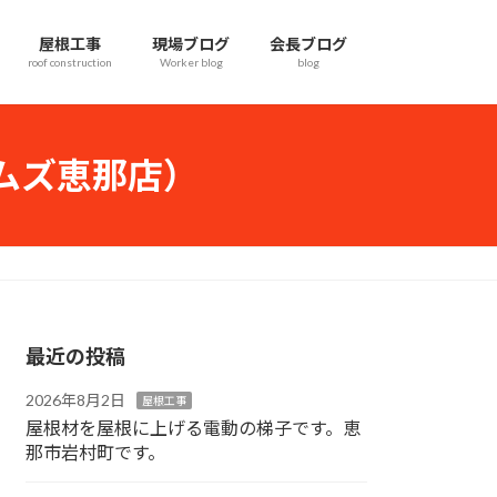
屋根工事
現場ブログ
会長ブログ
roof construction
Worker blog
blog
ムズ恵那店）
！
最近の投稿
2026年8月2日
屋根工事
屋根材を屋根に上げる電動の梯子です。恵
那市岩村町です。