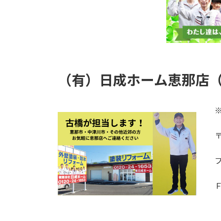
（有）日成ホーム恵那店