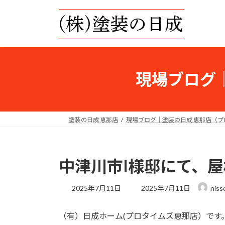
コ
ナ
ン
ビ
テ
ゲ
ン
ー
ツ
シ
へ
ョ
現場ブログ
ス
ン
キ
に
ッ
移
プ
動
塗装の日成 恵那店
現場ブログ｜塗装の日成 恵那店（
中津川市I様邸にて、
最
2025年7月11日
2025年7月11日
niss
終
更
（有）日成ホーム(プロタイムズ恵那店）です
新