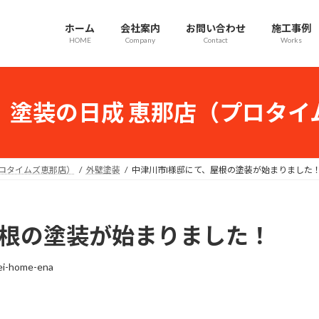
ホーム
会社案内
お問い合わせ
施工事例
HOME
Company
Contact
Works
｜塗装の日成 恵那店（プロタイ
プロタイムズ恵那店）
外壁塗装
中津川市I様邸にて、屋根の塗装が始まりました
屋根の塗装が始まりました！
ei-home-ena
。