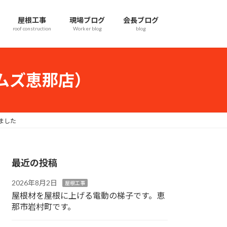
屋根工事
現場ブログ
会長ブログ
roof construction
Worker blog
blog
ムズ恵那店）
ました
最近の投稿
2026年8月2日
屋根工事
屋根材を屋根に上げる電動の梯子です。恵
那市岩村町です。