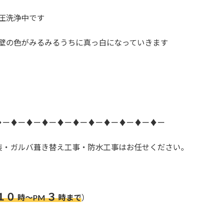
圧洗浄中です
壁の色がみるみるうちに真っ白になっていきます
♦ー♦ー♦ー♦ー♦ー♦ー♦ー♦ー♦ー♦ー♦ー
装・ガルバ葺き替え工事・防水工事はお任せください。
１０
３
時～PM
時まで
）