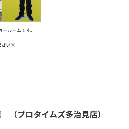
ョールームです。
ださい※
店 （プロタイムズ多治見店
）