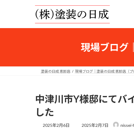
コ
ナ
ン
ビ
テ
ゲ
ン
ー
ツ
シ
へ
ョ
現場ブログ
ス
ン
キ
に
ッ
移
プ
動
塗装の日成 恵那店
現場ブログ｜塗装の日成 恵那店（
中津川市Y様邸にてバ
した
最
2025年2月6日
2025年2月7日
nissei
終