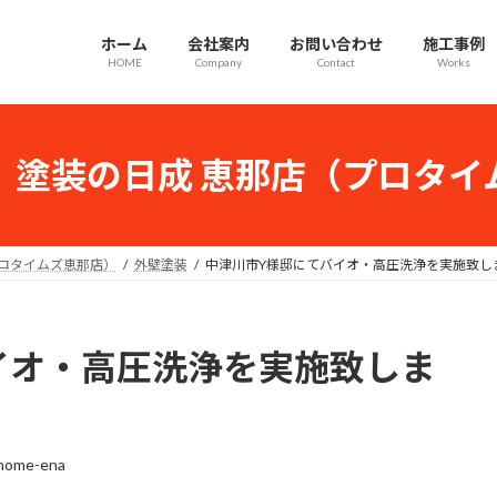
ホーム
会社案内
お問い合わせ
施工事例
HOME
Company
Contact
Works
｜塗装の日成 恵那店（プロタイ
プロタイムズ恵那店）
外壁塗装
中津川市Y様邸にてバイオ・高圧洗浄を実施致し
イオ・高圧洗浄を実施致しま
-home-ena