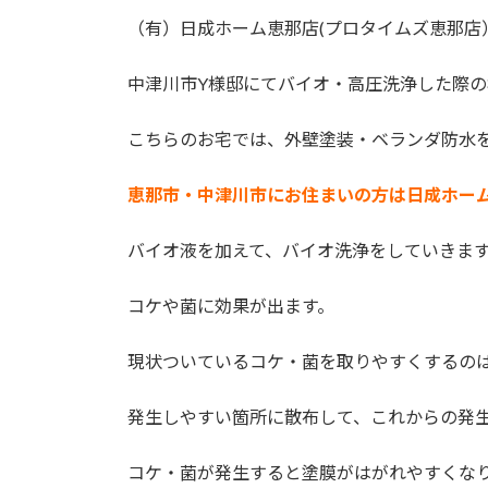
更
（有）日成ホーム恵那店(プロタイムズ恵那店
新
日
時
中津川市Y様邸にてバイオ・高圧洗浄した際の
:
こちらのお宅では、外壁塗装・ベランダ防水
恵那市・中津川市にお住まいの方は日成ホー
バイオ液を加えて、バイオ洗浄をしていきま
コケや菌に効果が出ます。
現状ついているコケ・菌を取りやすくするの
発生しやすい箇所に散布して、これからの発
コケ・菌が発生すると塗膜がはがれやすくな