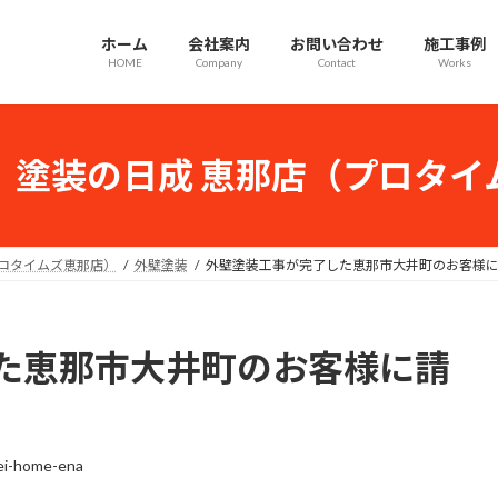
ホーム
会社案内
お問い合わせ
施工事例
HOME
Company
Contact
Works
｜塗装の日成 恵那店（プロタイ
プロタイムズ恵那店）
外壁塗装
外壁塗装工事が完了した恵那市大井町のお客様
た恵那市大井町のお客様に請
ei-home-ena