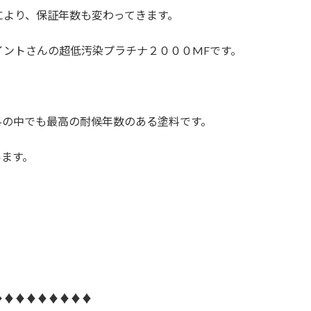
により、保証年数も変わってきます。
イントさんの超低汚染プラチナ２０００MFです。
料の中でも最高の耐候年数のある塗料です。
います。
♦♦♦♦♦♦♦♦♦