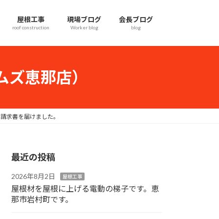
屋根工事
現場ブログ
会長ブログ
roof construction
Worker blog
blog
ムズ恵那店）
に請求書を届けました。
最近の投稿
2026年8月2日
屋根工事
屋根材を屋根に上げる電動の梯子です。恵
那市岩村町です。