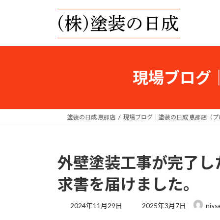
コ
ナ
ン
ビ
テ
ゲ
ン
ー
ツ
シ
へ
ョ
現場ブログ
ス
ン
キ
に
ッ
移
プ
動
塗装の日成 恵那店
現場ブログ｜塗装の日成 恵那店（
外壁塗装工事が完了し
求書を届けました。
最
2024年11月29日
2025年3月7日
niss
終