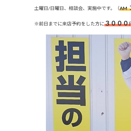
更
新
土曜日/日曜日、相談会、実施中です。（
AM
日
時
３０００
※前日までに来店予約をした方に
: