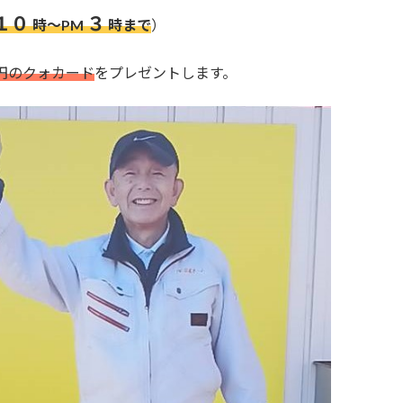
１０
３
時～PM
時まで
）
円のクォカード
をプレゼントします。