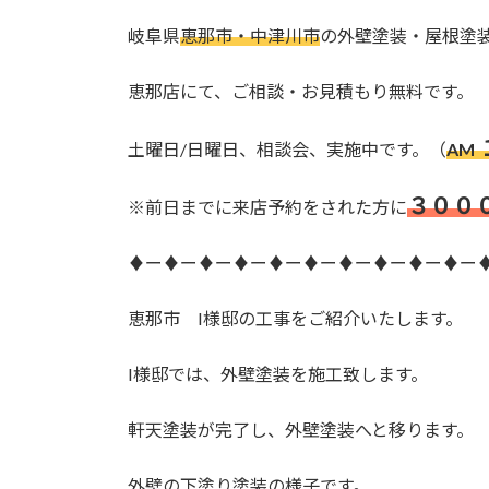
日
時
岐阜県
恵那市・中津川市
の外壁塗装・屋根塗
:
恵那店にて、ご相談・お見積もり無料です。
土曜日/日曜日、相談会、実施中です。（
AM
３００
※前日までに来店予約をされた方に
♦ー♦ー♦ー♦ー♦ー♦ー♦ー♦ー♦ー♦ー
恵那市 I様邸の工事をご紹介いたします。
I様邸では、外壁塗装を施工致します。
軒天塗装が完了し、外壁塗装へと移ります。
外壁の下塗り塗装の様子です。