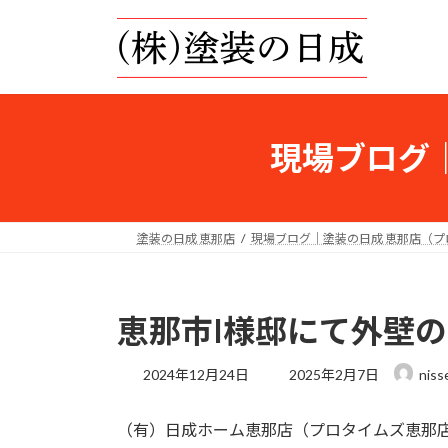
コ
ナ
ン
ビ
テ
ゲ
ン
ー
ツ
シ
へ
ョ
現場ブログ
ス
ン
キ
に
ッ
移
プ
動
塗装の日成 恵那店
現場ブログ｜塗装の日成 恵那店（
恵那市I様邸にて外壁
最
2024年12月24日
2025年2月7日
niss
終
更
（有）日成ホーム恵那店（プロタイムズ恵那
新