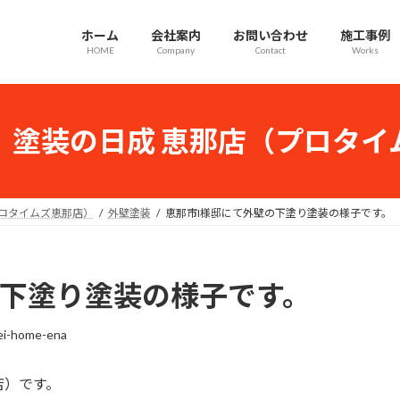
ホーム
会社案内
お問い合わせ
施工事例
HOME
Company
Contact
Works
｜塗装の日成 恵那店（プロタイ
プロタイムズ恵那店）
外壁塗装
恵那市I様邸にて外壁の下塗り塗装の様子です。
の下塗り塗装の様子です。
ei-home-ena
店）です。