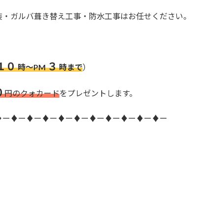
装・ガルバ葺き替え工事・防水工事はお任せください。
１０
３
時～PM
時まで
）
０
円のクォカード
をプレゼントします。
♦ー♦ー♦ー♦ー♦ー♦ー♦ー♦ー♦ー♦ー♦ー