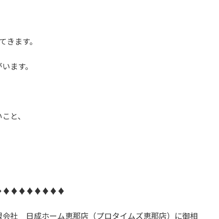
。
てきます。
がいます。
いこと、
♦♦♦♦♦♦♦♦♦
限会社 日成ホーム恵那店（プロタイムズ恵那店）に御相