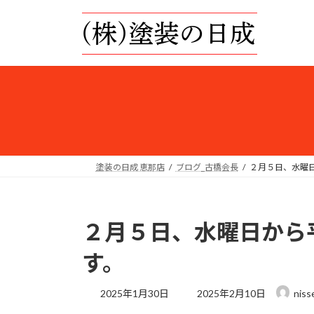
コ
ナ
ン
ビ
テ
ゲ
ン
ー
ツ
シ
へ
ョ
ス
ン
キ
に
ッ
移
プ
動
塗装の日成 恵那店
ブログ_古橋会長
２月５日、水曜
２月５日、水曜日から
す。
最
2025年1月30日
2025年2月10日
niss
終