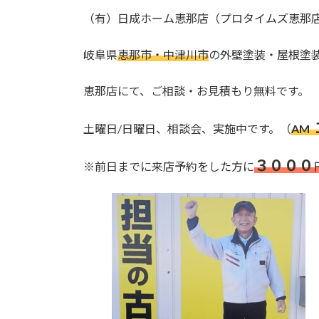
更
（有）日成ホーム恵那店（プロタイムズ恵那
新
日
時
岐阜県
恵那市・中津川市
の外壁塗装・屋根塗
:
恵那店にて、ご相談・お見積もり無料です。
土曜日/日曜日、相談会、実施中です。（
AM
３０００
※前日までに来店予約をした方に