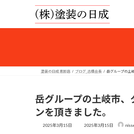
コ
ナ
ン
ビ
テ
ゲ
ン
ー
ツ
シ
へ
ョ
ス
ン
キ
に
ッ
移
プ
動
塗装の日成 恵那店
ブログ_古橋会長
岳グループの土
岳グループの土岐市、
ンを頂きました。
最
2025年3月15日
2025年3月15日
niss
終