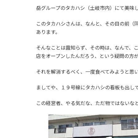
更
岳グループのタカハシ（土岐市内）にて美味
新
日
時
このタカハシさんは、なんと、その目の前（
:
あります。
そんなことは露知らず、その時は、なんで、
店をオープンしたんだろう、という疑問の方
それを解消するべく、一度食べてみようと思
ましてや、１９号線にタカハシの看板も出し
この経営者、やる気だな、ただ物ではないな