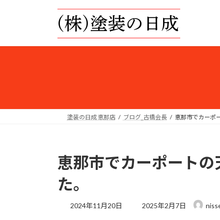
コ
ナ
ン
ビ
テ
ゲ
ン
ー
ツ
シ
へ
ョ
ス
ン
キ
に
ッ
移
プ
動
塗装の日成 恵那店
ブログ_古橋会長
恵那市でカーポ
恵那市でカーポートの
た。
最
2024年11月20日
2025年2月7日
niss
終