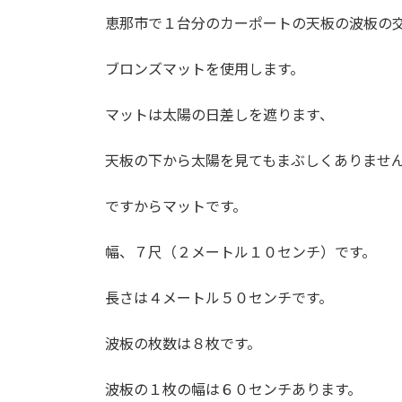
更
恵那市で１台分のカーポートの天板の波板の
新
日
時
ブロンズマットを使用します。
:
マットは太陽の日差しを遮ります、
天板の下から太陽を見てもまぶしくありませ
ですからマットです。
幅、７尺（２メートル１０センチ）です。
長さは４メートル５０センチです。
波板の枚数は８枚です。
波板の１枚の幅は６０センチあります。