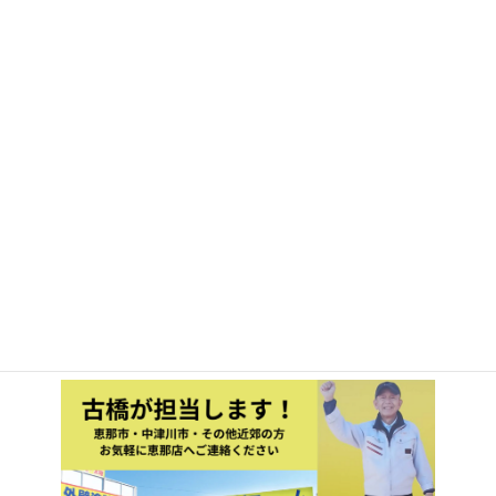
（有）日成ホーム恵那店（プロタイ
ムズ恵那店）