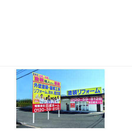
お任せ下さい。
中津川市、恵那市、にお住いの方は
（有）日成ホーム恵那店 （プロタ
イムズ恵那店）