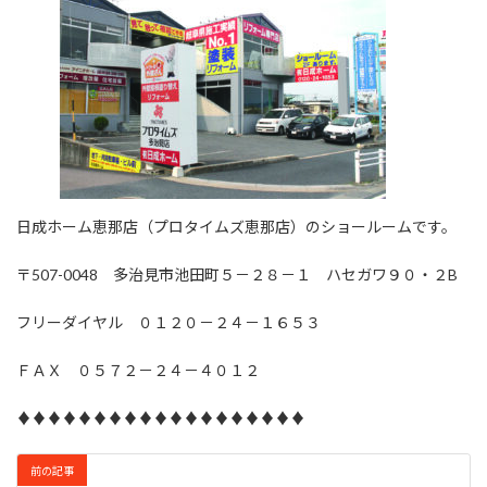
日成ホーム恵那店（プロタイムズ恵那店）のショールームです。
〒507-0048 多治見市池田町５－２８－１ ハセガワ９０・２B
フリーダイヤル ０１２０－２４－１６５３
ＦＡＸ ０５７２－２４－４０１２
♦♦♦♦♦♦♦♦♦♦♦♦♦♦♦♦♦♦♦
前の記事