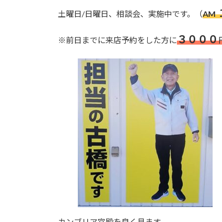
更
新
土曜日/日曜日、相談会、実施中です。（
AM
日
時
３０００
※前日までに来店予約をした方に
:
カンブリア宮殿を良く見ます。