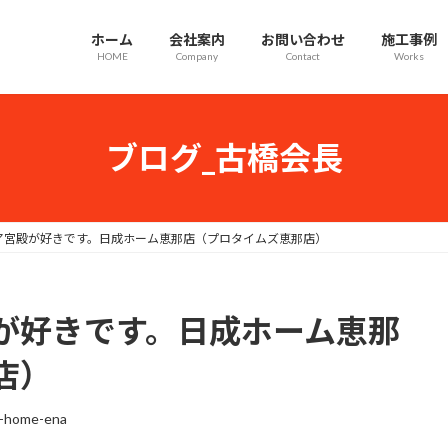
ホーム
会社案内
お問い合わせ
施工事例
HOME
Company
Contact
Works
ブログ_古橋会長
ア宮殿が好きです。日成ホーム恵那店（プロタイムズ恵那店）
が好きです。日成ホーム恵那
店）
i-home-ena