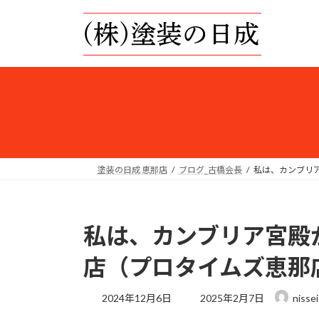
コ
ナ
ン
ビ
テ
ゲ
ン
ー
ツ
シ
へ
ョ
ス
ン
キ
に
ッ
移
プ
動
塗装の日成 恵那店
ブログ_古橋会長
私は、カンブリ
私は、カンブリア宮殿
店（プロタイムズ恵那
最
2024年12月6日
2025年2月7日
nisse
終